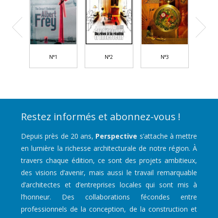
N°1
N°2
N°3
Restez informés et abonnez-vous !
Depuis près de 20 ans,
Perspective
s’attache à mettre
en lumière la richesse architecturale de notre région. À
travers chaque édition, ce sont des projets ambitieux,
des visions d’avenir, mais aussi le travail remarquable
d’architectes et d’entreprises locales qui sont mis à
l’honneur. Des collaborations fécondes entre
professionnels de la conception, de la construction et